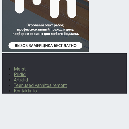
Meist
Pildid
Artiklid
Teenused vannitoa remont
Kontaktinfo