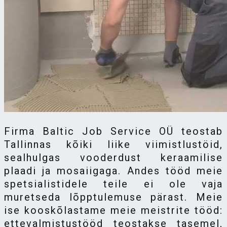
Firma Baltic Job Service OÜ teostab
Tallinnas kõiki liike viimistlustöid,
sealhulgas vooderdust keraamilise
plaadi ja mosaiigaga. Andes tööd meie
spetsialistidele teile ei ole vaja
muretseda lõpptulemuse pärast. Meie
ise kooskõlastame meie meistrite tööd:
ettevalmistustööd teostakse tasemel,