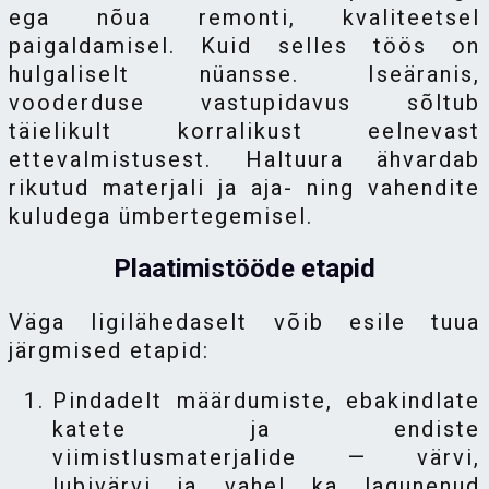
ega nõua remonti, kvaliteetsel
paigaldamisel. Kuid selles töös on
hulgaliselt nüansse. Iseäranis,
vooderduse vastupidavus sõltub
täielikult korralikust eelnevast
ettevalmistusest. Haltuura ähvardab
rikutud materjali ja aja- ning vahendite
kuludega ümbertegemisel.
Plaatimistööde etapid
Väga ligilähedaselt võib esile tuua
järgmised etapid:
Pindadelt määrdumiste, ebakindlate
katete ja endiste
viimistlusmaterjalide — värvi,
lubivärvi ja vahel ka lagunenud