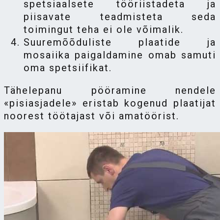
spetsiaalsete tööriistadeta ja
piisavate teadmisteta seda
toimingut teha ei ole võimalik.
Suuremõõduliste plaatide ja
mosaiika paigaldamine omab samuti
oma spetsiifikat.
Tähelepanu pööramine nendele
«pisiasjadele» eristab kogenud plaatijat
noorest töötajast või amatöörist.