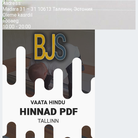
Aadress:
Madara 31 – 31 10613 Таллинн, Эстония
Oleme kasrdil
Tööaeg:
10.00 - 20.00