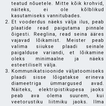
teatud nõuetele. Mitte kõik krohvid,
näiteks, ei ole kõlblikud
kasutamiseks vannitubades.
Et vooderdus näeks välja ilus, peab
plaatide read paigutama pinnale
õigesti. Reeglina, read seina ääres
vajavad lõikamist. Meister peab
valima siiukse plaadi seinale
paigalduse variandi, et lõikamine
oleks minimaalne ja näeks
esteetiliselt välja.
Kommunikatsioonide väljatoomiseks
plaadi sisse lõigatakse erineva
diameetriga ümmargused avad.
Näiteks, elektripistikupesa jaoks
peab ava olema suurem, kui
veetorustiku liitmiku jaoks. Ilma