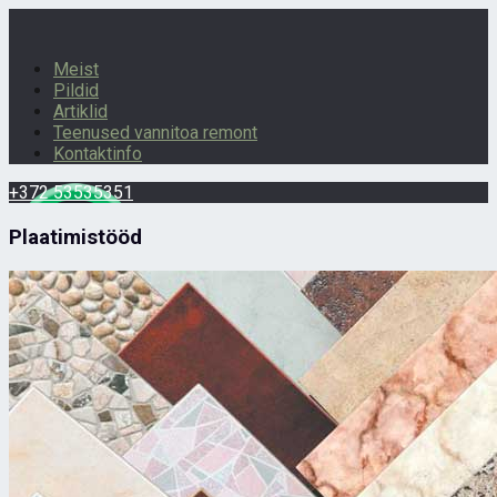
Meist
Pildid
Artiklid
Teenused vannitoa remont
Kontaktinfo
+372 53535351
Plaatimistööd