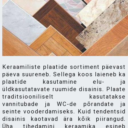
Keraamiliste plaatide sortiment päevast
päeva suureneb. Sellega koos laieneb ka
plaatide kasutamine elu- ja
üldkasutatavate ruumide disainis. Plaate
traditsiooniliselt kasutatakse
vannitubade ja WC-de põrandate ja
seinte vooderdamiseks. Kuid tendentsid
disainis kaotavad ära kõik piirangud.
Üha tihedamini keraamika esineb