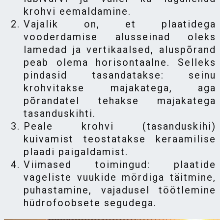
krohvi eemaldamine.
Vajalik on, et plaatidega
vooderdamise alusseinad oleks
lamedad ja vertikaalsed, aluspõrand
peab olema horisontaalne. Selleks
pindasid tasandatakse: seinu
krohvitakse majakatega, aga
põrandatel tehakse majakatega
tasanduskihti.
Peale krohvi (tasanduskihi)
kuivamist teostatakse keraamilise
plaadi paigaldamist.
Viimased toimingud: plaatide
vageliste vuukide mördiga täitmine,
puhastamine, vajadusel töötlemine
hüdrofoobsete segudega.